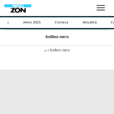
⌂
Amici 2025
Cronaca
Attualità
C
bollino nero
⌂
»
bollino nero