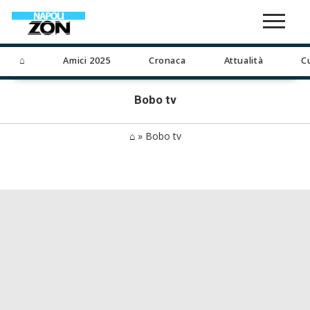
⌂
Amici 2025
Cronaca
Attualità
C
Bobo tv
⌂
»
Bobo tv