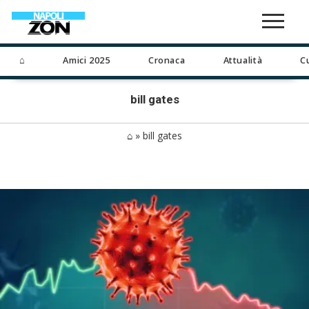
⌂
Amici 2025
Cronaca
Attualità
C
bill gates
⌂
»
bill gates