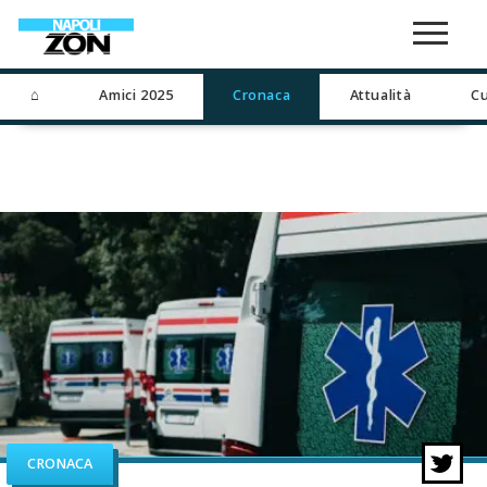
⌂
Amici 2025
Cronaca
Attualità
Cu
CRONACA