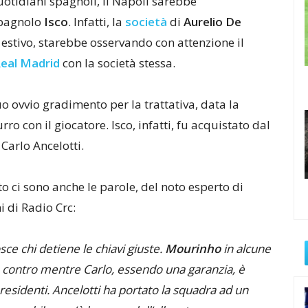
otidiani spagnoli, il Napoli sarebbe
spagnolo
Isco
. Infatti, la
società
di
Aurelio De
 estivo, starebbe osservando con attenzione il
eal Madrid
con la società stessa.
uo ovvio gradimento per la trattativa, data la
ro con il giocatore. Isco, infatti, fu acquistato dal
 Carlo Ancelotti.
 ci sono anche le parole, del noto esperto di
i di Radio Crc:
ce chi detiene le chiavi giuste.
Mourinho
in alcune
 contro mentre Carlo, essendo una garanzia, è
presidenti. Ancelotti ha portato la squadra ad un