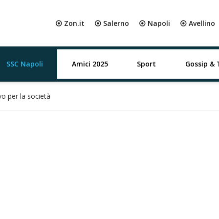
⦿ Zon.it
⦿ Salerno
⦿ Napoli
⦿ Avellino
SSC Napoli
Amici 2025
Sport
Gossip & 
vo per la società