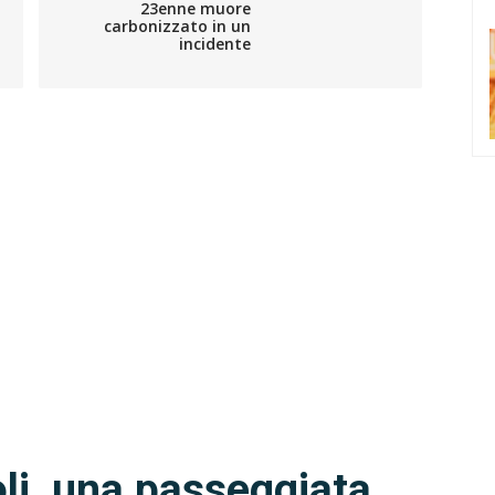
23enne muore
carbonizzato in un
incidente
i, una passeggiata