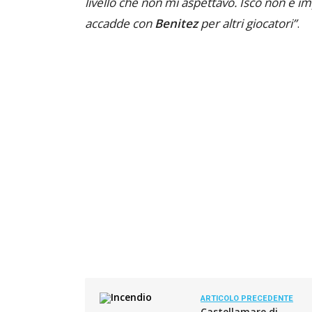
livello che non mi aspettavo. Isco non è i
accadde con
Benitez
per altri giocatori”
.
ARTICOLO PRECEDENTE
Castellamare di