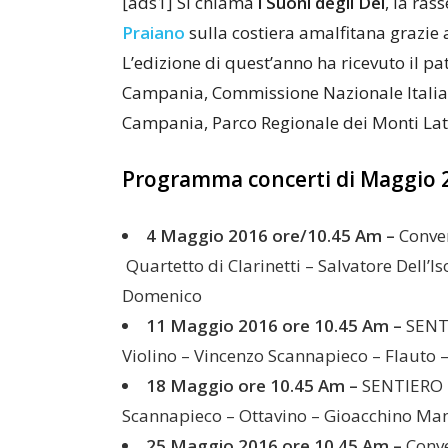
[ads1] Si chiama
i Suoni degli Dei
, la ras
Praiano
sulla costiera amalfitana grazie 
L’edizione di quest’anno ha ricevuto il pat
Campania, Commissione Nazionale Italian
Campania, Parco Regionale dei Monti Latt
Programma concerti di Maggio 
4 Maggio 2016 ore/10.45 Am –
Conve
Quartetto di Clarinetti – Salvatore Dell’Is
Domenico
11 Maggio 2016 ore 10.45 Am –
SENTI
Violino – Vincenzo Scannapieco – Flauto –
18 Maggio ore 10.45 Am –
SENTIERO D
Scannapieco – Ottavino – Gioacchino Ma
25 Maggio 2016 ore 10.45 Am –
Conve