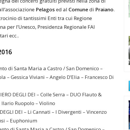
segna dei concerti gratuiti previsti nella zona di
all’associazione
Pelagos
ed al
Comune
di
Praiano
.
rocinio di tantissimi Enti tra cui Regione
a per l’Unesco, Presidenza Regionale FAI
ari ecc..
2016
nto di Santa Maria a Castro / San Domenico –
ola – Gessica Viviani – Angelo D’Elia – Francesco Di
ERO DEGLI DEI – Colle Serra – DUO Flauto &
 Ilario Ruopolo – Violino
EGLI DEI – Li Cannati – I Divergenti – Vincenzo
nsi – Euphonium
nto di Santa Maria a Castro / San Domenico –