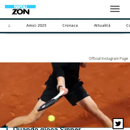
⌂
Amici 2025
Cronaca
Attualità
C
Official Instagram Page
Quando gioca Sinner