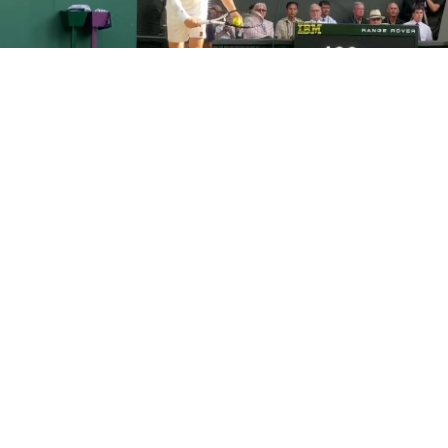
JANNIK SINNER
Quando gioca Sinner e dove
vederlo gratis: la semifinale
Sinner Djokovic in chiaro su TV8
10 lug 2026 di Vittoria Rapillo