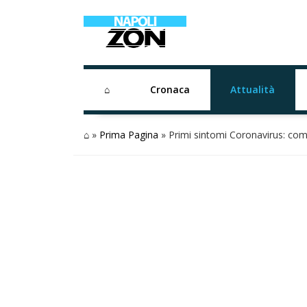
⌂
Cronaca
Attualità
⌂
»
Prima Pagina
»
Primi sintomi Coronavirus: come