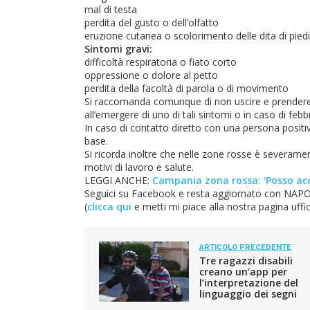
mal di testa
perdita del gusto o dell’olfatto
eruzione cutanea o scolorimento delle dita di pied
Sintomi gravi:
difficoltà respiratoria o fiato corto
oppressione o dolore al petto
perdita della facoltà di parola o di movimento
Si raccomanda comunque di non uscire e prendere 
all’emergere di uno di tali sintomi o in caso di fe
In caso di contatto diretto con una persona positiv
base.
Si ricorda inoltre che nelle zone rosse è severam
motivi di lavoro e salute.
LEGGI ANCHE:
Campania zona rossa: ‘Posso acc
Seguici su Facebook e resta aggiornato con NAPOLI
(
clicca qui
e metti mi piace alla nostra pagina uffici
ARTICOLO PRECEDENTE
Tre ragazzi disabili
creano un’app per
l’interpretazione del
linguaggio dei segni