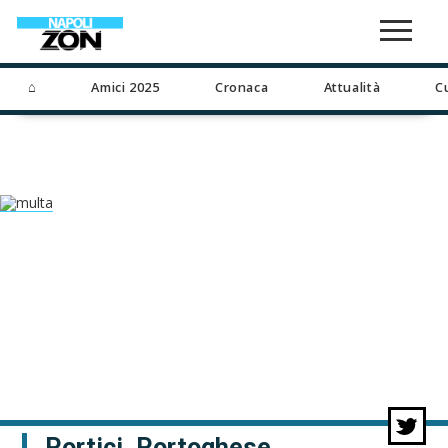
⌂
Amici 2025
Cronaca
Attualità
C
Portici, Portoghese