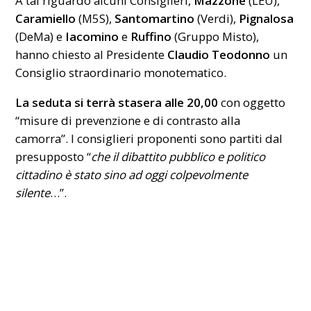
A tal riguardo alcuni Consiglieri,
Mazzone
(LEU),
Caramiello
(M5S),
Santomartino
(Verdi),
Pignalosa
(DeMa) e
Iacomino
e
Ruffino
(Gruppo Misto),
hanno chiesto al Presidente
Claudio Teodonno
un
Consiglio
straordinario monotematico.
La seduta si terrà stasera alle 20,00
con oggetto
“misure di prevenzione e di contrasto alla
camorra”. I consiglieri proponenti sono partiti dal
presupposto “
che il dibattito pubblico e politico
cittadino è stato sino ad oggi colpevolmente
silente
…”.