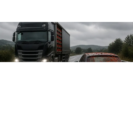
CRONACA
Tir contromano a Pomigliano:
auto sommersa da pomodori e
tragedia sfiorata