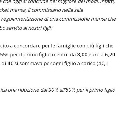
 che oggi si conclude nel migliore dei modi. Infatti,
icket mensa, il commissario nella sala
 la regolamentazione di una commissione mensa che
o servito ai nostri figli.
”
uscito a concordare per le famiglie con più figli che
,55€
per il primo figlio mentre da
8,00
euro a
6,20
o di
4€
si sommava per ogni figlio a carico (4€, 1
ica una riduzione dal 90% all’80% per il primo figlio