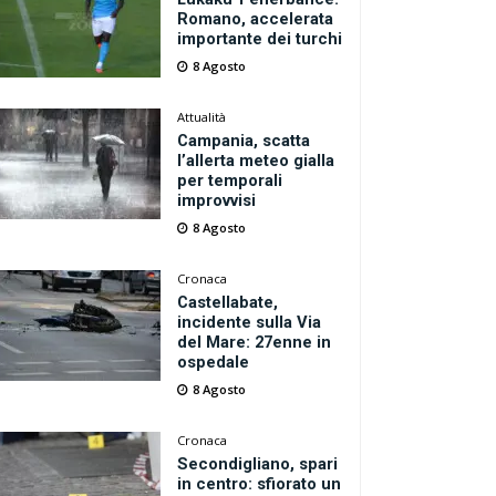
Romano, accelerata
importante dei turchi
8 Agosto
Attualità
Campania, scatta
l’allerta meteo gialla
per temporali
improvvisi
8 Agosto
Cronaca
Castellabate,
incidente sulla Via
del Mare: 27enne in
ospedale
8 Agosto
Cronaca
Secondigliano, spari
in centro: sfiorato un