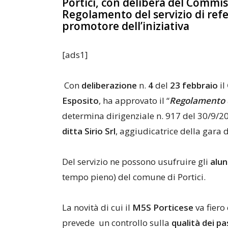
Portici, con delibera del Commis
Regolamento del servizio di refe
promotore dell’iniziativa
[ads1]
Con
deliberazione
n.
4
del
23
febbraio
il
Esposito
, ha approvato il “
Regolamento
determina dirigenziale n. 917 del 30/9/20
ditta
Sirio
Srl
, aggiudicatrice della gara 
Del servizio ne possono usufruire gli
alun
tempo pieno) del comune di Portici.
La novità di cui il
M5S
Porticese
va fiero
prevede un controllo sulla
qualità
dei
pa