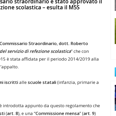
sario straordinario è stato approvato il
zione scolastica – esulta il M5S
Commissario
Straordinario
,
dott.
Roberto
del
servizio
di
refezione
scolastica
” che con
15 è stata affidata per il periodo 2014/2019 alla
d’appalto.
ni
iscritti
alle
scuole
statali
(infanzia, primarie a
 è introdotta appunto da questo regolamento che
sti
(
art
.
8
), e una “
Commissione
mensa
” (
art
.
9
)