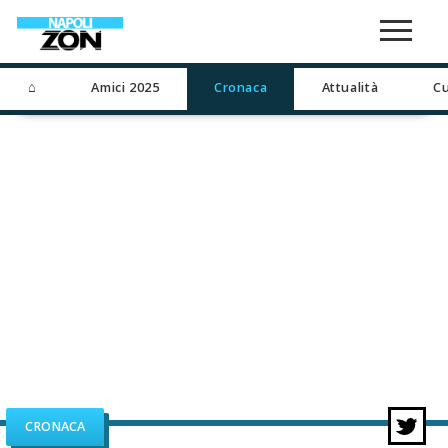
⌂
Amici 2025
Cronaca
Attualità
Cu
CRONACA