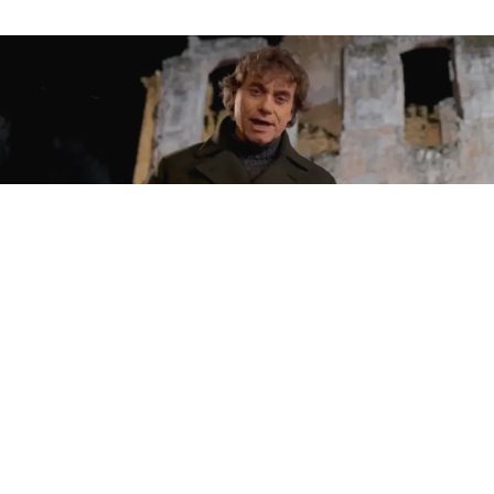
CULTURA
Rai 1, Alberto Angela come Fabio
Fazio: stasera intervisterà due
grandi star internazionali
12 lug 2026 di Giuseppe Meccariello