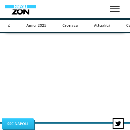
⌂
Amici 2025
Cronaca
Attualità
C
SSC NAPOLI