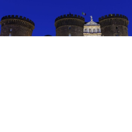
EVENTI
Teatro e danza al Castello: a
Napoli fino all’8 agosto
6 ago 2026 di Arianna Esposito