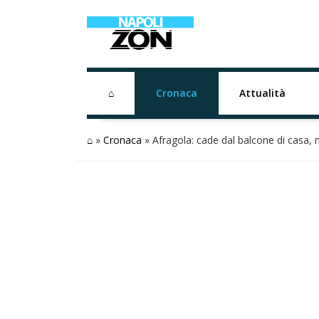
⌂
Cronaca
Attualità
⌂
»
Cronaca
»
Afragola: cade dal balcone di casa,