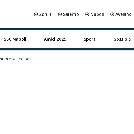
⦿ Zon.it
⦿ Salerno
⦿ Napoli
⦿ Avellino
SSC Napoli
Amici 2025
Sport
Gossip & 
 muore sul colpo