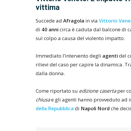
vittima
Succede ad
Afragola
in via
Vittorio Ven
di
40 anni
circa è caduta dal balcone di c
sul colpo a causa del violento impatto.
Immediato l’intervento degli
agenti
del c
rilievi del caso per capire la dinamica. Tra
dalla donna.
Come riportato su
edizione caserta
per co
chiusa
e gli agenti hanno provveduto ad i
della Repubblica
di
Napoli Nord
che decid