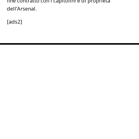
fine contratto con i capitolini e di proprietà
dell’Arsenal.
[ads2]