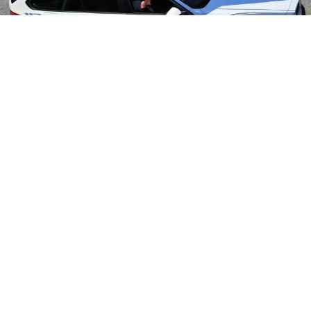
CRONACA
Blitz a Poggioreale, sequestrati
otto quintali di rame
8 ago 2026 di Arianna Esposito