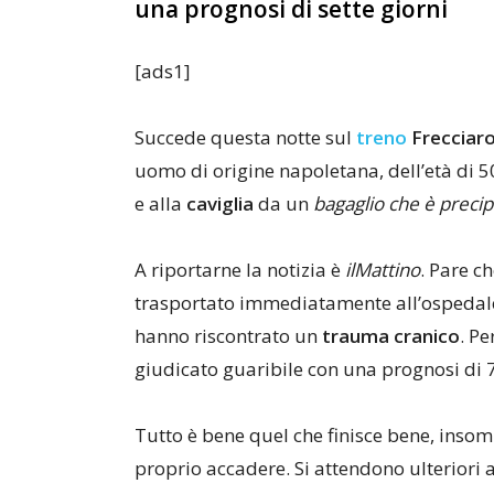
una prognosi di sette giorni
[ads1]
Succede questa notte sul
treno
Frecciar
uomo di origine napoletana, dell’età di 5
e alla
caviglia
da un
bagaglio che è precip
A riportarne la notizia è
ilMattino
. Pare ch
trasportato immediatamente all’ospeda
hanno riscontrato un
trauma cranico
. Pe
giudicato guaribile con una prognosi di 7
Tutto è bene quel che finisce bene, inso
proprio accadere. Si attendono ulteriori