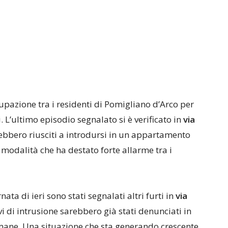
upazione tra i residenti di Pomigliano d’Arco per
. L’ultimo episodio segnalato si è verificato in
via
rebbero riusciti a introdursi in un appartamento
 modalità che ha destato forte allarme tra i
nata di ieri sono stati segnalati altri furti in
via
ivi di intrusione sarebbero già stati denunciati in
timane. Una situazione che sta generando crescente