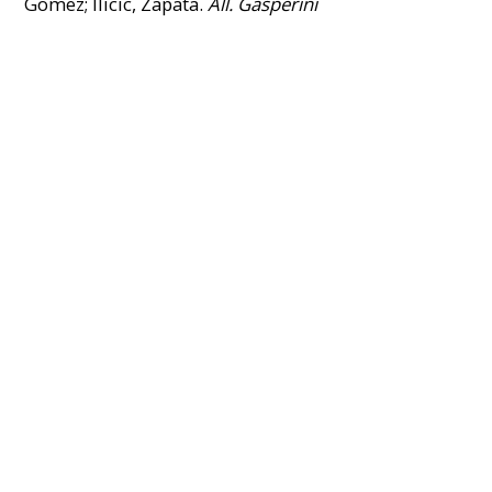
Gomez; Ilicic, Zapata.
All. Gasperini