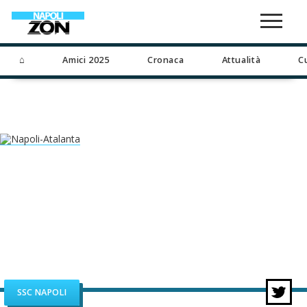
⌂
Amici 2025
Cronaca
Attualità
C
SSC NAPOLI