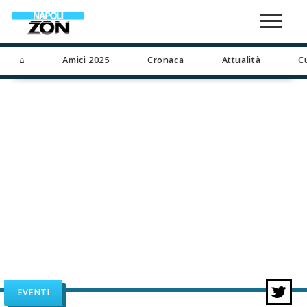
⌂
Amici 2025
Cronaca
Attualità
C
EVENTI