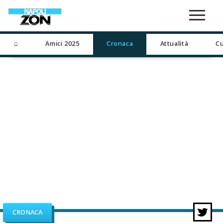
⌂
Amici 2025
Cronaca
Attualità
Cu
CRONACA