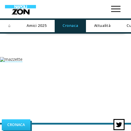
⌂
Amici 2025
Cronaca
Attualità
Cu
CRONACA