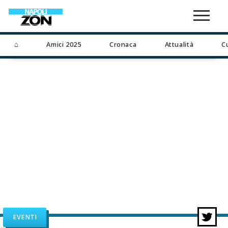
⌂
Amici 2025
Cronaca
Attualità
C
EVENTI