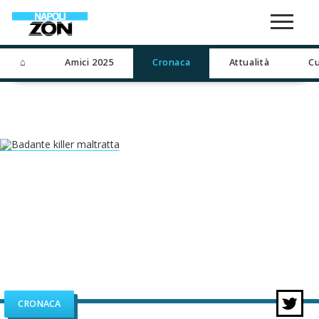
⌂
Amici 2025
Cronaca
Attualità
Cu
CRONACA