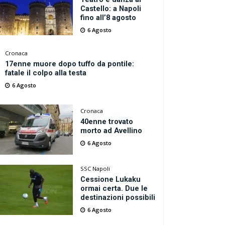
Castello: a Napoli
fino all’8 agosto
6 Agosto
Cronaca
17enne muore dopo tuffo da pontile:
fatale il colpo alla testa
6 Agosto
Cronaca
40enne trovato
morto ad Avellino
6 Agosto
SSC Napoli
Cessione Lukaku
ormai certa. Due le
destinazioni possibili
6 Agosto