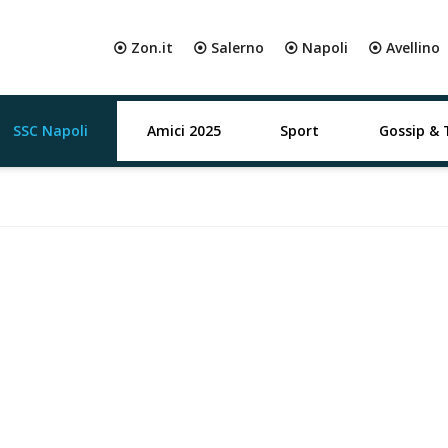
⦿ Zon.it
⦿ Salerno
⦿ Napoli
⦿ Avellino
SSC Napoli
Amici 2025
Sport
Gossip & 