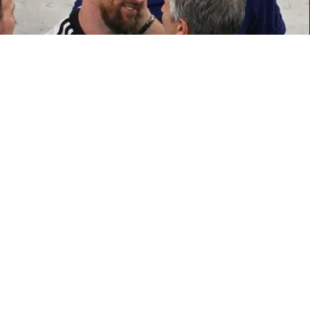
ATTUALITÀ
Morto Jorge Messi, il papà di
Leo. Aveva 68 anni
8 ago 2026 di Annamaria Minichino