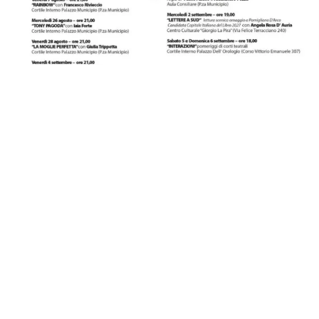
EVENTI
Pomigliano Teatro Festival 2026:
teatro, musica e cultura dal 5
agosto al 13 settembre
5 ago 2026 di Arianna Esposito