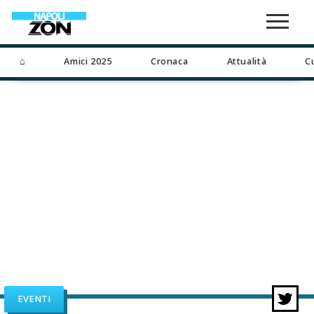
⌂
Amici 2025
Cronaca
Attualità
C
EVENTI