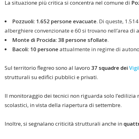
La situazione più critica si concentra nel comune di
Po
Pozzuoli:
1.652 persone evacuate
. Di queste, 1.51
alberghiere convenzionate e 60 si trovano nell’area di a
Monte di Procida:
38 persone sfollate
.
Bacoli:
10 persone
attualmente in regime di auton
Sul territorio flegreo sono al lavoro
37 squadre dei
Vigi
strutturali su edifici pubblici e privati.
Il monitoraggio dei tecnici non riguarda solo l’edilizia r
scolastici, in vista della riapertura di settembre.
Inoltre, si segnalano criticità strutturali anche in
quattr