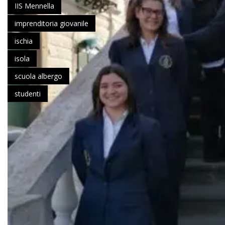
IIS Mennella
imprenditoria giovanile
ischia
isola
scuola albergo
studenti