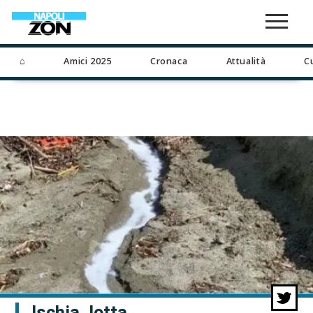
⌂
Amici 2025
Cronaca
Attualità
C
Ischia, lotta