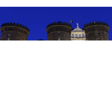
EVENTI
Teatro e danza al Castello: a
Napoli fino all’8 agosto
6 ago 2026 di Arianna Esposito