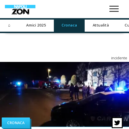
⌂
Amici 2025
Cronaca
Attualità
Cu
incidente
CRONACA