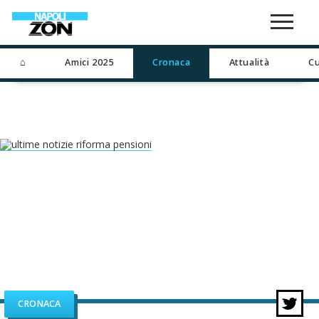
⌂
Amici 2025
Cronaca
Attualità
Cu
CRONACA