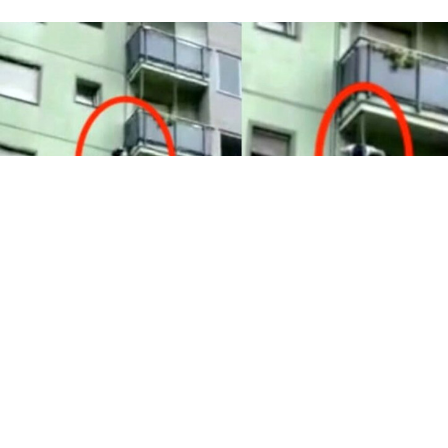
CRONACA
Pomigliano, allarme furti: ladri si
introducono nelle abitazioni
passando dai tubi del gas
7 ago 2026 di Annamaria Minichino