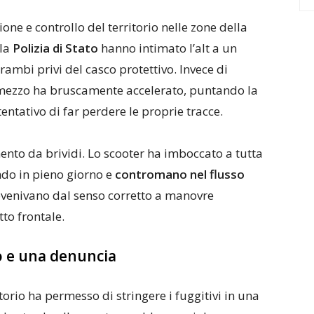
one e controllo del territorio nelle zone della
lla
Polizia di Stato
hanno intimato l’alt a un
ambi privi del casco protettivo. Invece di
l mezzo ha bruscamente accelerato, puntando la
entativo di far perdere le proprie tracce.
nto da brividi. Lo scooter ha imboccato a tutta
endo in pieno giorno e
contromano nel flusso
rovenivano dal senso corretto a manovre
to frontale.
to e una denuncia
torio ha permesso di stringere i fuggitivi in una