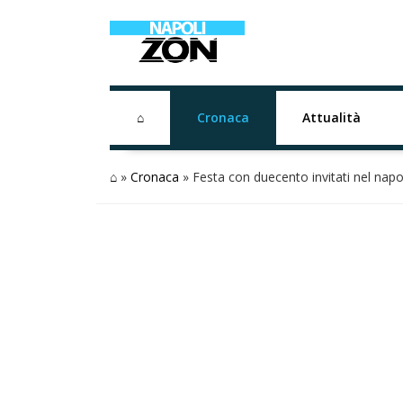
⌂
Cronaca
Attualità
⌂
»
Cronaca
»
Festa con duecento invitati nel napol