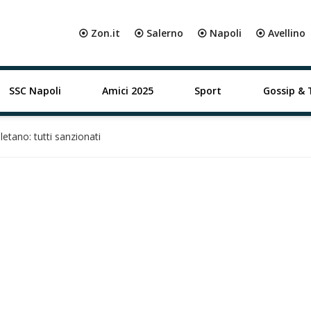
⦿ Zon.it
⦿ Salerno
⦿ Napoli
⦿ Avellino
SSC Napoli
Amici 2025
Sport
Gossip & 
etano: tutti sanzionati