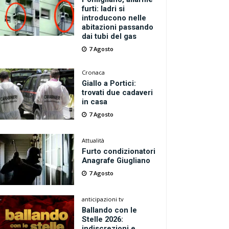
furti: ladri si
introducono nelle
abitazioni passando
dai tubi del gas
7 Agosto
Cronaca
Giallo a Portici:
trovati due cadaveri
in casa
7 Agosto
Attualità
Furto condizionatori
Anagrafe Giugliano
7 Agosto
anticipazioni tv
Ballando con le
Stelle 2026:
indiscrezioni e