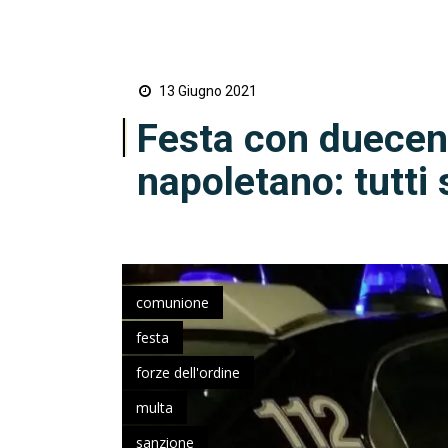
13 Giugno 2021
Festa con duecent
napoletano: tutti 
comunione
festa
forze dell'ordine
multa
sanzione