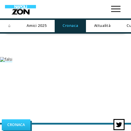
⌂
Amici 2025
Cronaca
Attualità
Cu
CRONACA