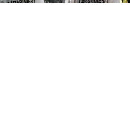
CRONACA
Giallo a Portici: trovati due
cadaveri in casa
7 ago 2026 di Arianna Esposito