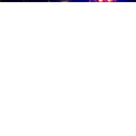
CRONACA
Furto in appartamento a via
Aurora a Pomigliano d’Arco:
cresce l’allarme tra i residenti
7 ago 2026 di Vittoria Rapillo