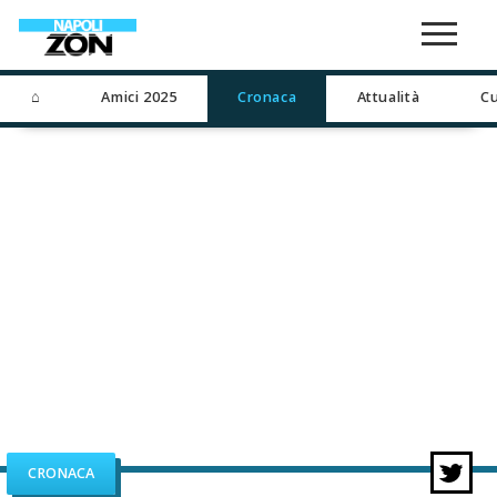
⌂
Amici 2025
Cronaca
Attualità
Cu
CRONACA