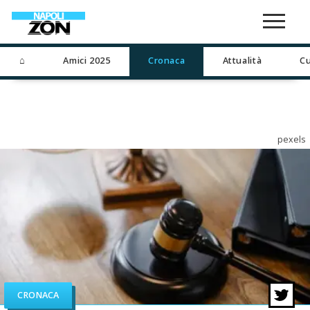
⌂
Amici 2025
Cronaca
Attualità
Cu
pexels
CRONACA