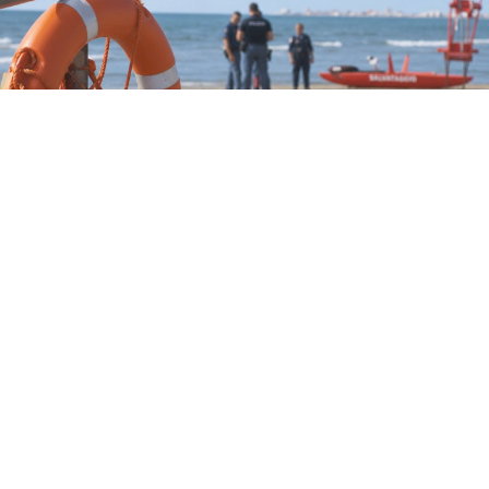
CRONACA
Tragedia a Paestum: donna
muore in spiaggia per un malore
9 ago 2026 di Annamaria Minichino