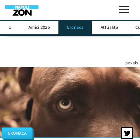
⌂
Amici 2025
Cronaca
Attualità
Cu
pexels
CRONACA