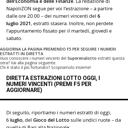
dell’Economia e delle Finanze
. La redazione di
NapoliZON segue per voi l’estrazione – a partire
dalle ore 20.00 – dei numeri vincenti del
6
luglio
2021
, estratti stasera. Inoltre, non perdete
l’appuntamento fissato per il martedì, giovedì e
sabato.
AGGIORNA LA PAGINA PREMENDO F5 PER SEGUIRE I NUMERI
ESTRATTI IN DIRETTA
Vuoi conoscere i numeri vincenti del
Superenalotto
estratti questa
sera? Vai alla pagina seguente.
Chi è stato il più fortunato? Scopriamolo insieme!
DIRETTA ESTRAZIONI LOTTO OGGI, I
NUMERI VINCENTI (PREMI F5 PER
AGGIORNARE)
Di seguito, riportiamo i numeri estratti di oggi,
6
luglio
, del
Gioco del Lotto
sulle undici ruote – da
quella di Bari alla Nazionale: