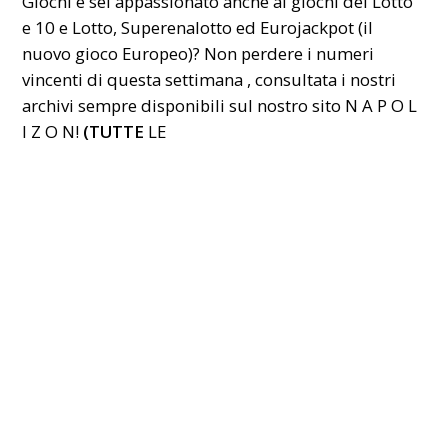
Giochi e sei appassionato anche ai giochi del Lotto
e 10 e Lotto, Superenalotto ed Eurojackpot (il
nuovo gioco Europeo)? Non perdere i numeri
vincenti di questa settimana , consultata i nostri
archivi sempre disponibili sul nostro sito N A P O L
I Z O N!
(
TUTT
E
LE