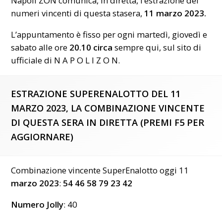
Napoli ZON comunica, in diretta, l’estrazione dei
numeri vincenti di questa stasera,
11 marzo 2023.
L’appuntamento è fisso per ogni martedì, giovedì e
sabato alle ore
20.10 circa
sempre qui, sul sito di
ufficiale di N A P O L I Z O N.
ESTRAZIONE SUPERENALOTTO DEL 11
MARZO 2023, LA COMBINAZIONE VINCENTE
DI QUESTA SERA IN DIRETTA (PREMI F5 PER
AGGIORNARE)
Combinazione vincente SuperEnalotto oggi 11
marzo 2023
:
54
46
58
79
23
42
Numero Jolly
: 40