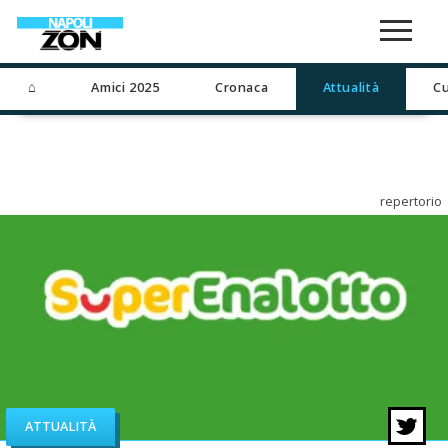
⌂
Amici 2025
Cronaca
Attualità
Cu
repertorio
ATTUALITÀ