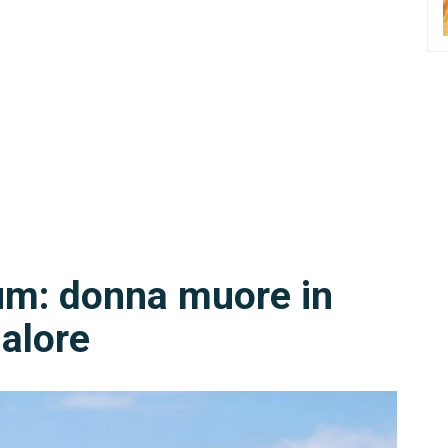
um: donna muore in
alore