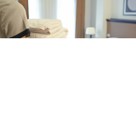
CRONACA
Tentata truffa in hotel a
Sorrento: si finge addetto alle
pulizie
8 ago 2026 di Arianna Esposito