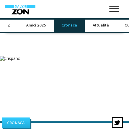
⌂
Amici 2025
Cronaca
Attualità
Cu
CRONACA