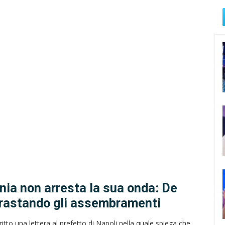
ia non arresta la sua onda: De
trastando gli assembramenti
tto una lettera al prefetto di Napoli nella quale spiega che