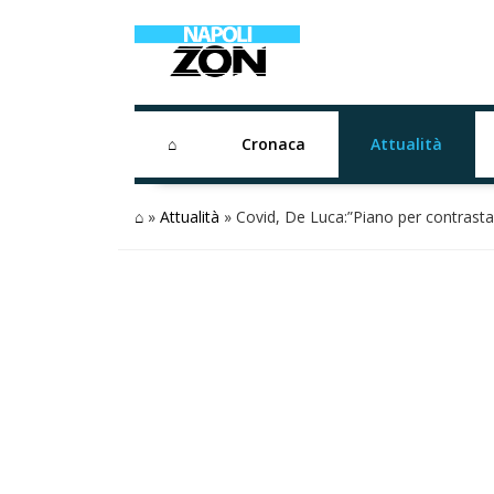
⌂
Cronaca
Attualità
⌂
»
Attualità
»
Covid, De Luca:”Piano per contras