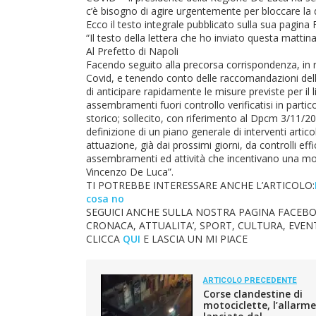
c’è bisogno di agire urgentemente per bloccare la 
Ecco il testo integrale pubblicato sulla sua pagin
“Il testo della lettera che ho inviato questa mattina
Al Prefetto di Napoli
Facendo seguito alla precorsa corrispondenza, in re
Covid, e tenendo conto delle raccomandazioni dell
di anticipare rapidamente le misure previste per il l
assembramenti fuori controllo verificatisi in partic
storico; sollecito, con riferimento al Dpcm 3/11/2020
definizione di un piano generale di interventi articol
attuazione, già dai prossimi giorni, da controlli effi
assembramenti ed attività che incentivano una mobi
Vincenzo De Luca”.
TI POTREBBE INTERESSARE ANCHE L’ARTICOLO:
cosa no
SEGUICI ANCHE SULLA NOSTRA PAGINA FACEBO
CRONACA, ATTUALITA’, SPORT, CULTURA, EVENT
CLICCA
QUI
E LASCIA UN MI PIACE
ARTICOLO PRECEDENTE
Corse clandestine di
motociclette, l’allarme