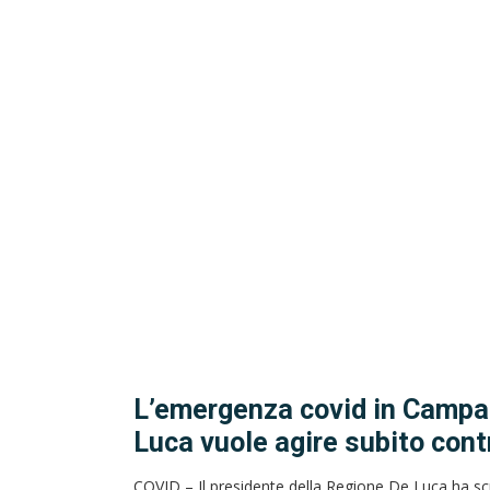
L’emergenza covid in Campan
Luca vuole agire subito con
COVID – Il presidente della Regione De Luca ha scri