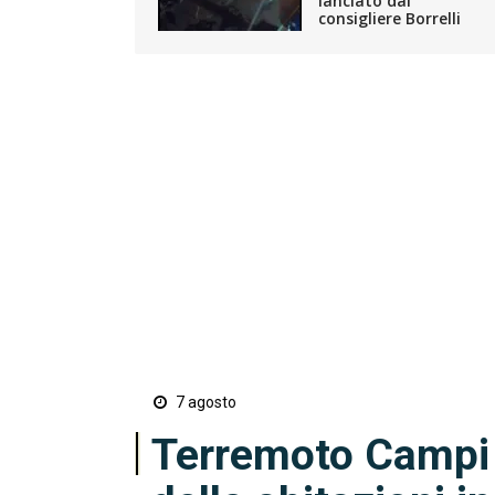
lanciato dal
consigliere Borrelli
7 agosto
Terremoto Campi Fl