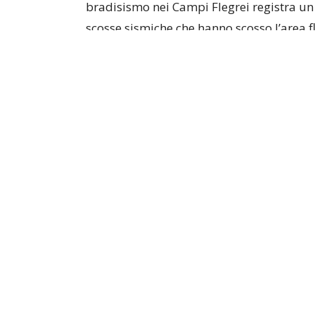
bradisismo nei Campi Flegrei registra un
scosse sismiche che hanno scosso l’area fl
abitazioni dichiarate inagibili
e di circa
1
I dati sono stati resi noti dal
prefetto di 
straordinaria del Centro Coordinamento So
Governo. Un quadro drammatico destinato 
campo hanno finora completato solo il
50
Terremoto Campi Flegrei: sale
inagibili a rischio anche scu
La situazione più critica si concentra ne
totalità della popolazione sgomberata:
Pozzuoli:
1.652 persone evacuate
. D