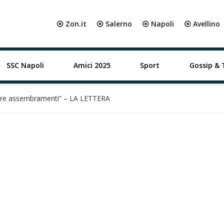
⦿ Zon.it
⦿ Salerno
⦿ Napoli
⦿ Avellino
SSC Napoli
Amici 2025
Sport
Gossip & 
tare assembramenti” – LA LETTERA