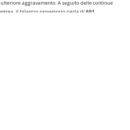
 ulteriore aggravamento. A seguito delle continue
egrea, il bilancio provvisorio parla di
691
.700 persone costrette a lasciare la propria casa
.
Napoli, Michele di Bari
, al termine della riunione
ccorsi (CCS) svoltasi presso il palazzo di
purtroppo a peggiorare: i tecnici e le forze in
% delle verifiche di stabilità previste
.
 il bilancio delle abitazioni
ole e chiese
l comune di
Pozzuoli
, dove si registra la quasi
i queste, 1.514 hanno scelto la sistemazione