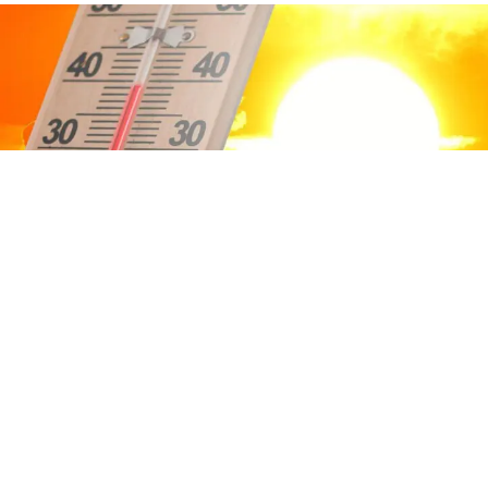
ATTUALITÀ
Emergenza caldo a Napoli:
bollino rosso e temperature fino
a 38 gradi
7 ago 2026 di elena di crescienzo