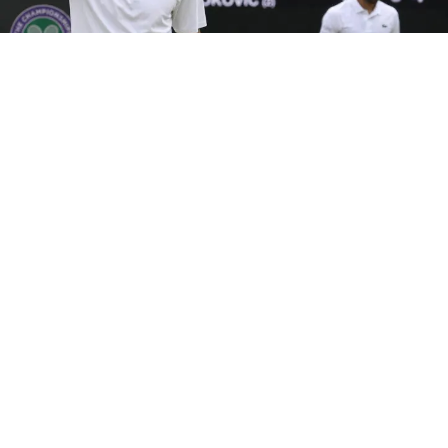
JANNIK SINNER
Sinner al J Medical: salta
Cincinnati? Le condizioni del
numero 1
9 ago 2026 di Vittoria Rapillo