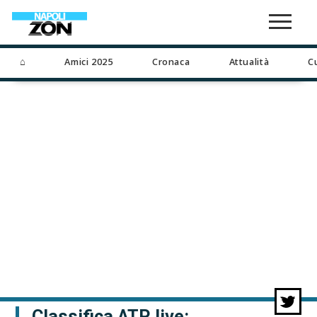
⌂
Amici 2025
Cronaca
Attualità
C
Classifica ATP live: