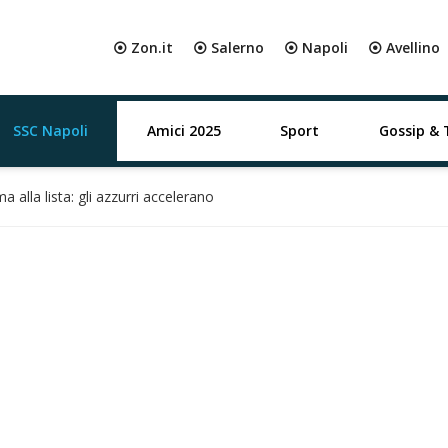
⦿ Zon.it
⦿ Salerno
⦿ Napoli
⦿ Avellino
SSC Napoli
Amici 2025
Sport
Gossip & 
 alla lista: gli azzurri accelerano