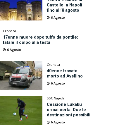
Castello: a Napoli
fino all’8 agosto
6 Agosto
Cronaca
17enne muore dopo tuffo da pontile:
fatale il colpo alla testa
6 Agosto
Cronaca
40enne trovato
morto ad Avellino
6 Agosto
SSC Napoli
Cessione Lukaku
ormai certa. Due le
destinazioni possibili
6 Agosto