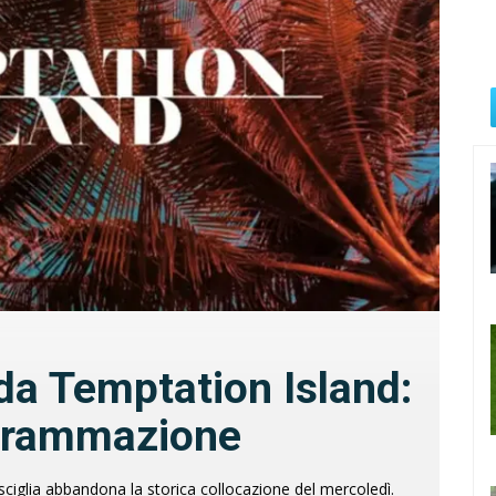
da Temptation Island:
ogrammazione
isciglia abbandona la storica collocazione del mercoledì.