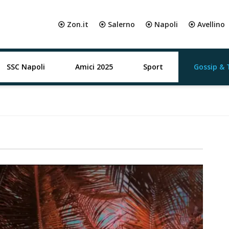
⦿ Zon.it
⦿ Salerno
⦿ Napoli
⦿ Avellino
SSC Napoli
Amici 2025
Sport
Gossip & 