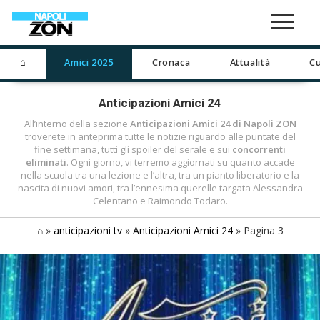
⌂
Amici 2025
Cronaca
Attualità
Cu
Anticipazioni Amici 24
All’interno della sezione
Anticipazioni Amici 24
di Napoli ZON
troverete in anteprima tutte le notizie riguardo alle puntate del
fine settimana, tutti gli spoiler del serale e sui
concorrenti
eliminati
. Ogni giorno, vi terremo aggiornati su quanto accade
nella scuola tra una lezione e l’altra, tra un pianto liberatorio e la
nascita di nuovi amori, tra l’ennesima querelle targata Alessandra
Celentano e Raimondo Todaro.
⌂
»
anticipazioni tv
»
Anticipazioni Amici 24
»
Pagina 3