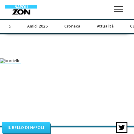
⌂
Amici 2025
Cronaca
Attualità
C
IL BELLO DI NAPOLI