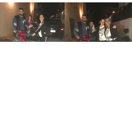
IL BELLO DI NAPOLI
Rubano scooter ad anziano
disabile: fratelli gli regalano
quello del papà scomparso
18 ott 2022 di elena di crescienzo